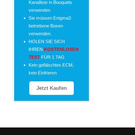
Kanalliste in Bouquets
verwenden
Sie müssen Enigma2-
betriebene Boxen
verwenden.
HOLEN SIE SICH
IHREN
KOSTENLOSEN
TEST
FÜR 1 TAG
Kein gefälschtes ECM,
kein Einfrieren
Jetzt Kaufen